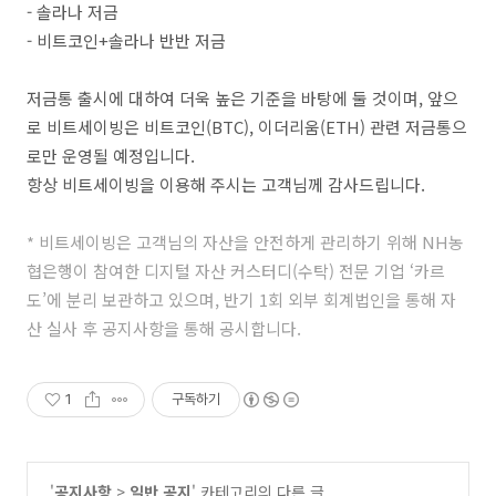
-
솔라나
저금
-
비트코인
+
솔라나
반반
저금
저금통
출시에
대하여
더욱
높은
기준을
바탕에
둘
것이며
,
앞으
로
비트세이빙은
비트코인
(BTC),
이더리움
(ETH)
관련
저금통으
로만
운영될
예정입니다
.
항상
비트세이빙을
이용해
주시는
고객님께
감사드립니다
.
* 비트세이빙은 고객님의 자산을 안전하게 관리하기 위해 NH농
협은행이 참여한 디지털 자산 커스터디(수탁) 전문 기업 ‘카르
도’에 분리 보관하고 있으며, 반기 1회 외부 회계법인을 통해 자
산 실사 후 공지사항을 통해 공시합니다.
1
구독하기
'
공지사항
>
일반 공지
' 카테고리의 다른 글