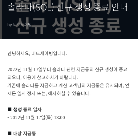
솔라나(SOL) 신규 생성 종료 안내
by 비트세이빙
안녕하세요
,
비트세이빙입니다
.
2022
년
11
월
17
일부터
솔라나
관련
저금통의
신규
생성이
종료
되오니
,
이용에
참고하시기
바랍니다
.
기존에
솔라나를
저금하고
계신
고객님의
저금통은
유지되며
,
언
제든
일시
정지
또는
,
해지하실
수
있습니다
.
■
생성
종료
일자
- 2022
년
11
월
17
일
(목
) 18:00
■
대상
저금통